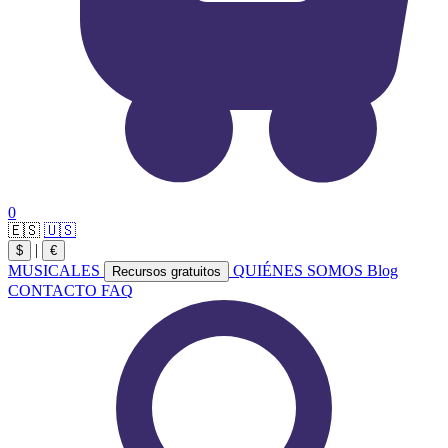
0
🇪🇸
🇺🇸
|
$
€
MUSICALES
QUIÉNES SOMOS
Blog
Recursos gratuitos
CONTACTO
FAQ