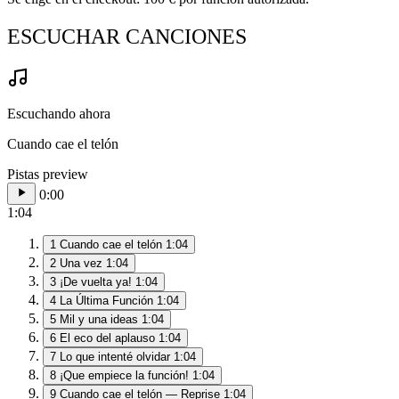
ESCUCHAR CANCIONES
Escuchando ahora
Cuando cae el telón
Pistas preview
0:00
1:04
1
Cuando cae el telón
1:04
2
Una vez
1:04
3
¡De vuelta ya!
1:04
4
La Última Función
1:04
5
Mil y una ideas
1:04
6
El eco del aplauso
1:04
7
Lo que intenté olvidar
1:04
8
¡Que empiece la función!
1:04
9
Cuando cae el telón — Reprise
1:04