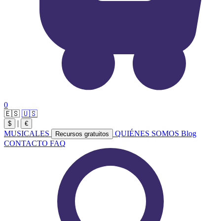
0
🇪🇸
🇺🇸
|
$
€
MUSICALES
QUIÉNES SOMOS
Blog
Recursos gratuitos
CONTACTO
FAQ