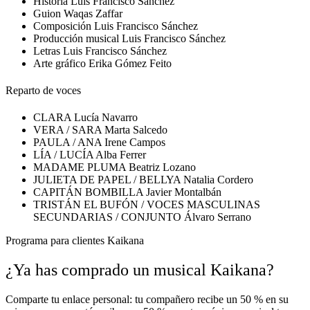
Historia
Luis Francisco Sánchez
Guion
Waqas Zaffar
Composición
Luis Francisco Sánchez
Producción musical
Luis Francisco Sánchez
Letras
Luis Francisco Sánchez
Arte gráfico
Erika Gómez Feito
Reparto de voces
CLARA
Lucía Navarro
VERA / SARA
Marta Salcedo
PAULA / ANA
Irene Campos
LÍA / LUCÍA
Alba Ferrer
MADAME PLUMA
Beatriz Lozano
JULIETA DE PAPEL / BELLYA
Natalia Cordero
CAPITÁN BOMBILLA
Javier Montalbán
TRISTÁN EL BUFÓN / VOCES MASCULINAS
SECUNDARIAS / CONJUNTO
Álvaro Serrano
Programa para clientes Kaikana
¿Ya has comprado un musical Kaikana?
Comparte tu enlace personal: tu compañero recibe un 50 % en su