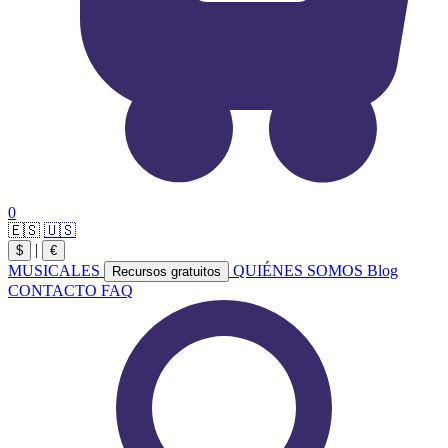
0
🇪🇸
🇺🇸
|
$
€
MUSICALES
QUIÉNES SOMOS
Blog
Recursos gratuitos
CONTACTO
FAQ