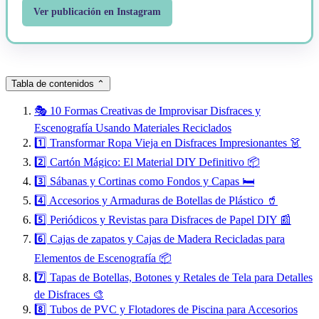
Ver publicación en Instagram
Tabla de contenidos
⌃
🎭 10 Formas Creativas de Improvisar Disfraces y
Escenografía Usando Materiales Reciclados
1️⃣ Transformar Ropa Vieja en Disfraces Impresionantes 👗
2️⃣ Cartón Mágico: El Material DIY Definitivo 📦
3️⃣ Sábanas y Cortinas como Fondos y Capas 🛏️
4️⃣ Accesorios y Armaduras de Botellas de Plástico 🥤
5️⃣ Periódicos y Revistas para Disfraces de Papel DIY 📰
6️⃣ Cajas de zapatos y Cajas de Madera Recicladas para
Elementos de Escenografía 📦
7️⃣ Tapas de Botellas, Botones y Retales de Tela para Detalles
de Disfraces 🎨
8️⃣ Tubos de PVC y Flotadores de Piscina para Accesorios