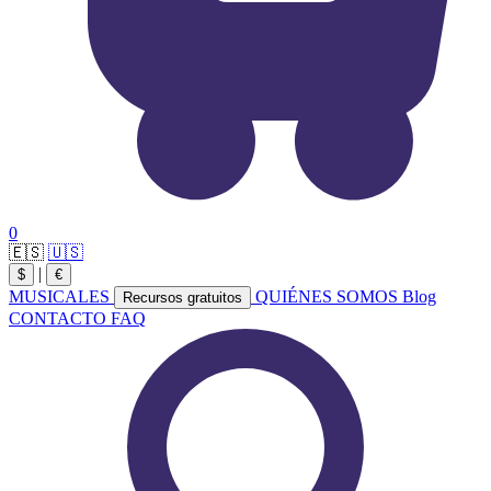
0
🇪🇸
🇺🇸
|
$
€
MUSICALES
QUIÉNES SOMOS
Blog
Recursos gratuitos
CONTACTO
FAQ